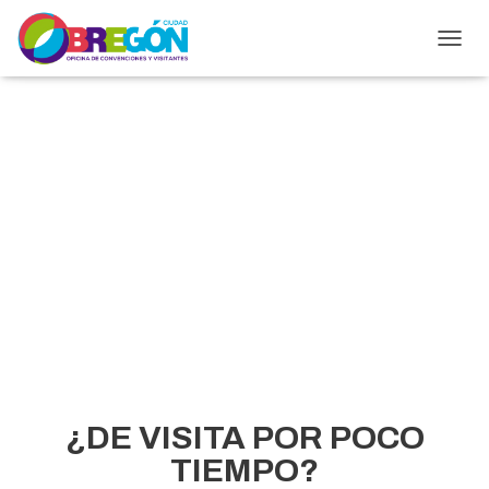
T
O
G
G
L
E
N
A
VISITANTES
V
I
G
A
T
I
O
N
¿DE VISITA POR POCO
TIEMPO?