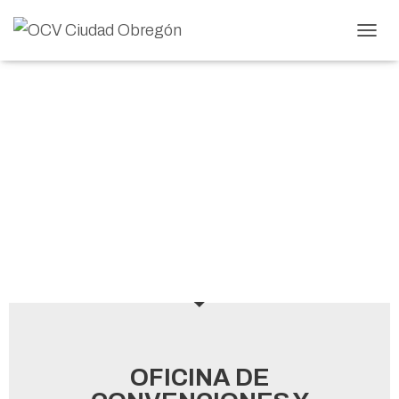
T
O
G
G
L
E
N
A
CONTACTO
V
I
G
A
T
I
O
N
OFICINA DE